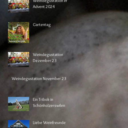
Weindegustation im
Advent 2024
Gartentag
Weindegustation
Dezember 23
Weindegustation November 23
Ein Tribok in
Schönholzerswilen
Liebe Weinfreunde