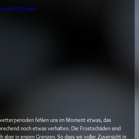
ch?v=NHXrQ70Qqn8
wetterperioden fehlen uns im Moment etwas, das 
echend noch etwas verhalten. Die Frostschäden sind 
ich aber in engen Grenzen. So dass wir voller Zuversicht in 