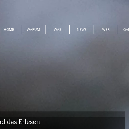
HOME
WARUM
WAS
NEWS
WER
GA
d das Erlesen