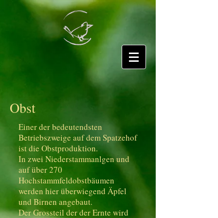
Obst
Einer der bedeutendsten
Betriebszweige auf dem Spatzehof
ist die Obstproduktion.
In zwei Niederstammanlgen und
auf über 270
Hochstammfeldobstbäumen
werden hier überwiegend Äpfel
und Birnen angebaut.
Der Grossteil der der Ernte wird