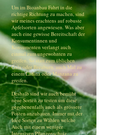
Um im Bioanbau Fahrt in die
richtige Richtung zu machen, sind
wir meines erachtens auf robuste
Apfelsorten angewiesen. Was aber
auch eine gewisse Bereitschaft der
Konsumentinnen und
Konsumenten verlangt auch
einmal zum ungewohnten zu
greifen. So statt zum üblichen
Gala oder Breaburn, auch Mal zu
einem Ladina oder Manzana zu
greifen.
Deshalb sind wir auch bemüht
neue Sorten zu testen um diese
gegebenenfalls auch als grössere
Posten anzubauen. Immer mit der
Idee Sorten zu Wählen welche
Auch mit einem weniger
Intensiven Pflanzenschutz