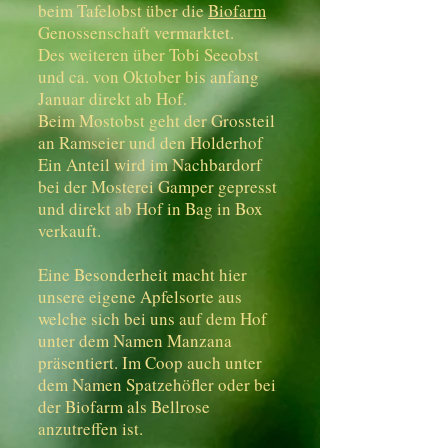
beim Tafelobst über die
Biofarm
Genossenschaft vermarktet.
Des weiteren über Tobi Seeobst
und ca. von Oktober bis anfang
Januar direkt ab Hof.
Beim Mostobst geht der Grossteil
an Ramseier und den Holderhof
Ein Anteil wird im Nachbardorf
bei der Mosterei Gamper gepresst
und direkt ab Hof in Bag in Box
verkauft.
Eine Besonderheit macht hier
unsere eigene Apfelsorte aus
welche sich bei uns auf dem Hof
unter dem Namen Manzana
präsentiert. Im Coop auch unter
dem Namen Spatzehöfler oder bei
der Biofarm als Bellrose
anzutreffen ist.