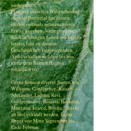
auskommen.
Eine aus aktueller Wahrnehmung
mit viel Potenzial hat diesen
Herbst erstmals nennenswerten
Ertrag gegeben. Viele positive
Rückmeldungen haben wir bereits
letztes Jahr zu diesem
Geschmaklich faszinierenden
Apfel erhalten welcher bei uns
unter dem Namen Harissa
erhältlich ist!
Gerne können diverse Sorten wie
Williams, Conférence, Kaiser
Alexander, Ladina, Resi,
Goldpermaine, Rosaria, Boskoop,
Manzana, Idared, Bonita... direkt
ab Hof gekauft werden. In der
Regel von Mitte September bis
Ende Februar