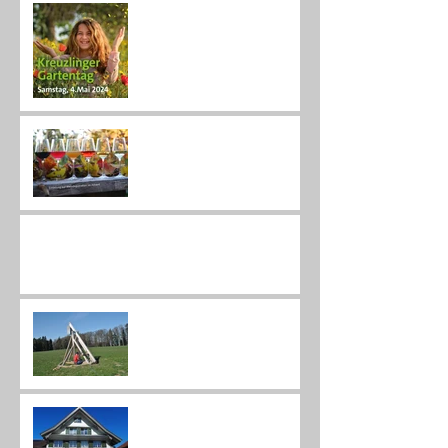
Gartentag
Weindegustation Dezember
23
Weindegustation November 23
Ein Tribok in
Schönholzerswilen
Liebe Weinfreunde