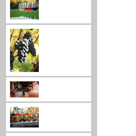
Verkaufstage im Advent
Traubensaft und Äpfel ab Hof
Umbau
Weindegustation im Advent
2024